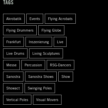
TAGS
e
n
Akrobatik
Events
Flying Acrobats
a
c
Flying Drummers
Flying Globe
h
Frankfurt
Inszenierung
Live
:
Live Drums
Living Sculptures
Messe
Percussion
RSG-Dancers
Sanostra
Sanostra Shows
Show
Showact
Swinging Poles
Vertical Poles
Visual Movers