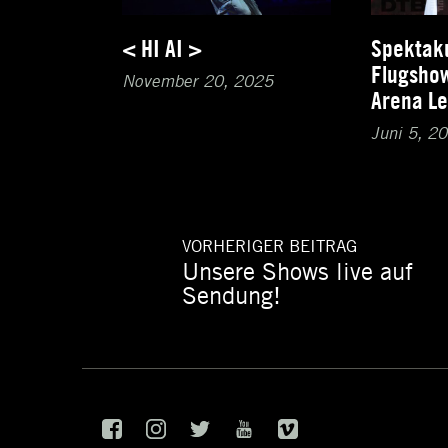
< HI AI >
Spektak
Flugshow
November 20, 2025
Arena Le
Juni 5, 2
VORHERIGER BEITRAG
Unsere Shows live auf
Vorheriger
Beitragsnavigation
Beitrag:
Sendung!