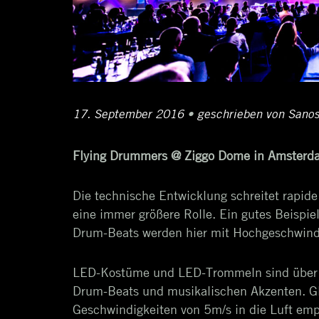
Posted
17. September 2016
11.
•
Author
geschrieben von
Sanos
on
April
Flying Drummers @ Ziggo Dome in Amster
2017
Die technische Entwicklung schreitet rapid
eine immer größere Rolle. Ein gutes Beispie
Drum-Beats werden hier mit Hochgeschwindi
LED-Kostüme und LED-Trommeln sind über 
Drum-Beats und musikalischen Akzenten. Gl
Geschwindigkeiten von 5m/s in die Luft emp