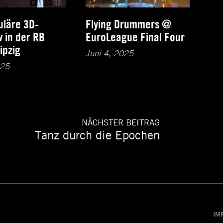
uläre 3D-
Flying Drummers @
 in der RB
EuroLeague Final Four
ipzig
Juni 4, 2025
025
NÄCHSTER BEITRAG
Tanz durch die Epochen
Nächster
Beitrag:
IM