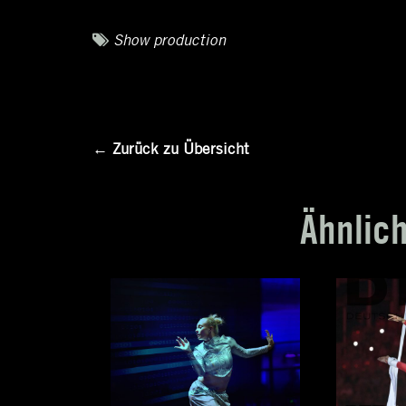
Tags
Show production
← Zurück zu Übersicht
Ähnlic