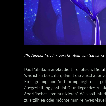
Posted
29. August 2017
29.
•
Author
geschrieben von
Sanostra
on
August
Das Publikum applaudiert frenetisch. Die
S
2017
Was ist zu beachten, damit die Zuschauer vo
Einer gelungenen Aufführung liegt meist gut
Ausgestaltung geht, ist Grundlegendes zu kl
Spezifisches kommunizieren? Was soll mit d
zu erzählen oder möchte man reinweg visuell