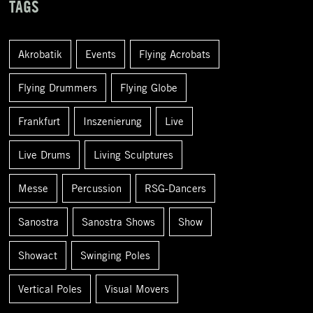
TAGS
e
n
Akrobatik
Events
Flying Acrobats
a
c
Flying Drummers
Flying Globe
h
Frankfurt
Inszenierung
Live
:
Live Drums
Living Sculptures
Messe
Percussion
RSG-Dancers
Sanostra
Sanostra Shows
Show
Showact
Swinging Poles
Vertical Poles
Visual Movers