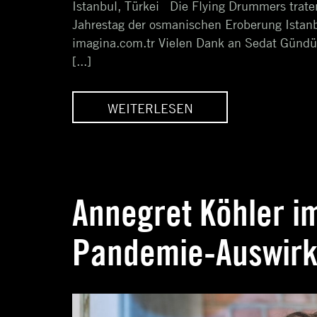
Istanbul, Türkei Die Flying Drummers trat
Jahrestag der osmanischen Eroberung Istanb
imagina.com.tr Vielen Dank an Sedat Gündüz 
[...]
LESEN
WEITERLESEN
> FLYING
UPDATE > FLYING
MERS
DRUMMERS
Annegret Köhler im
Pandemie-Auswir