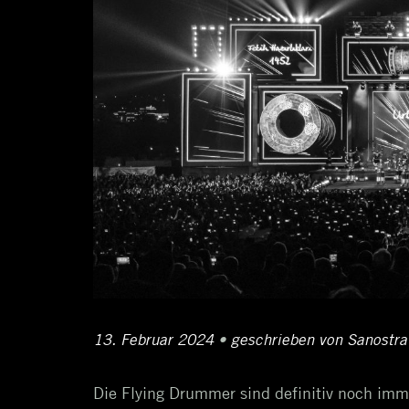
Posted
13. Februar 2024
14.
•
Author
geschrieben von
Sanostra
on
Februar
Die Flying Drummer sind definitiv noch im
2024