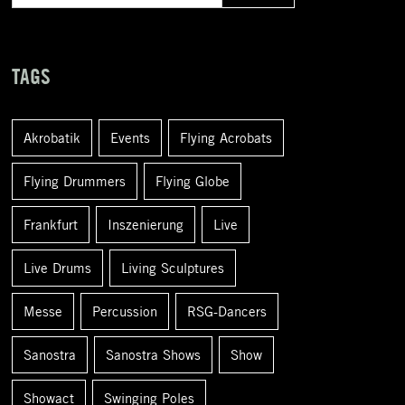
u
c
h
TAGS
e
n
Akrobatik
Events
Flying Acrobats
a
c
Flying Drummers
Flying Globe
h
Frankfurt
Inszenierung
Live
:
Live Drums
Living Sculptures
Messe
Percussion
RSG-Dancers
Sanostra
Sanostra Shows
Show
Showact
Swinging Poles