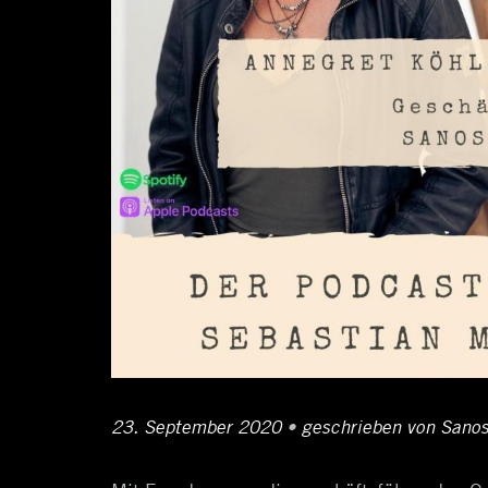
Posted
23. September 2020
24.
•
Author
geschrieben von
Sanos
on
September