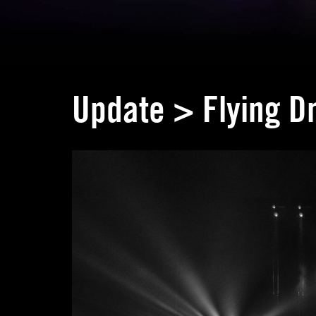
Update > Flying 
Schlagwortarchiv:
Sanostra
Shows