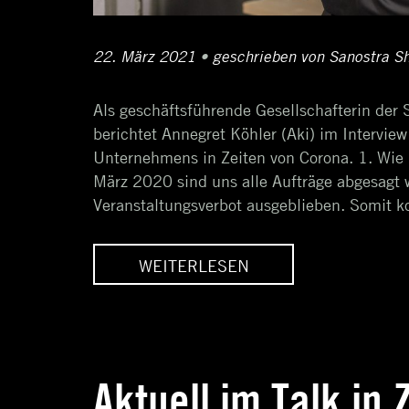
Posted
22. März 2021
8.
•
Author
geschrieben von
Sanostra S
on
April
Als geschäftsführende Gesellschafterin d
2021
berichtet Annegret Köhler (Aki) im Interview
Unternehmens in Zeiten von Corona. 1. Wie 
März 2020 sind uns alle Aufträge abgesagt
Veranstaltungsverbot ausgeblieben. Somit kon
LESEN
WEITERLESEN
KÖHLER IM
ANNEGRET KÖHLER IM
IEW ZU
INTERVIEW ZU
EMIE-
PANDEMIE-
Aktuell im Talk in
KUNGEN
AUSWIRKUNGEN