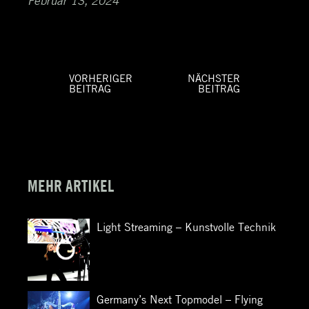
Februar 13, 2024
VORHERIGER
NÄCHSTER
BEITRAG
BEITRAG
Beitragsnavigation
Vorheriger
Nächster
Beitrag:
Beitrag:
MEHR ARTIKEL
Light Streaming – Kunstvolle Technik
Germany’s Next Topmodel – Flying