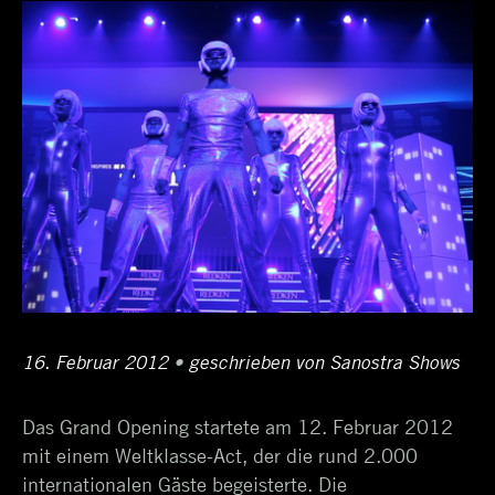
Posted
16. Februar 2012
18.
•
Author
geschrieben von
Sanostra Shows
on
Oktober
Das Grand Opening startete am 12. Februar 2012
2017
mit einem Weltklasse-Act, der die rund 2.000
internationalen Gäste begeisterte. Die