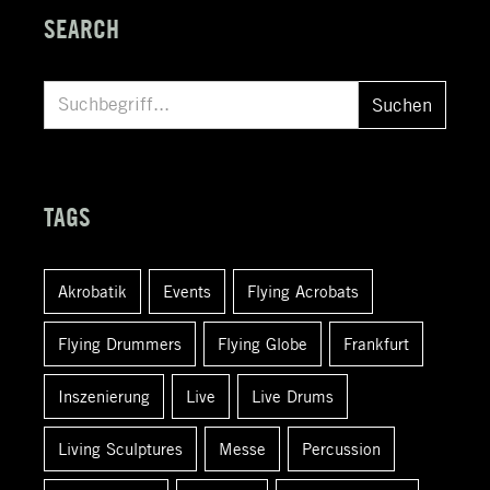
SEARCH
S
Suchen
u
c
h
TAGS
e
n
Akrobatik
Events
Flying Acrobats
a
c
Flying Drummers
Flying Globe
Frankfurt
h
:
Inszenierung
Live
Live Drums
Living Sculptures
Messe
Percussion