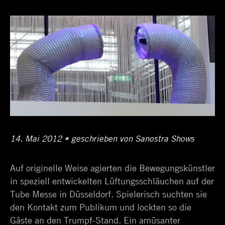
Schlagwortarchiv:
Vertical
Poles
Posted
14. Mai 2012
12.
•
Author
geschrieben von
Sanostra Shows
on
April
Auf originelle Weise agierten die Bewegungskünstler
2017
in speziell entwickelten Lüftungsschläuchen auf der
Tube Messe in Düsseldorf. Spielerisch suchten sie
den Kontakt zum Publikum und lockten so die
Gäste an den Trumpf-Stand. Ein amüsanter