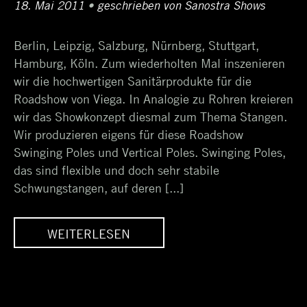
Posted
18. Mai 2011
18.
•
Author
geschrieben von
Sanostra Shows
on
Oktober
Berlin, Leipzig, Salzburg, Nürnberg, Stuttgart,
2017
Hamburg, Köln. Zum wiederholten Mal inszenieren
wir die hochwertigen Sanitärprodukte für die
Roadshow von Viega. In Analogie zu Rohren kreieren
wir das Showkonzept diesmal zum Thema Stangen.
Wir produzieren eigens für diese Roadshow
Swinging Poles und Vertical Poles. Swinging Poles,
das sind flexible und doch sehr stabile
Schwungstangen, auf deren [...]
WEITERLESEN
ND
SWINGING POLES UND
R
VERTICAL POLES FÜR
VIEGA-ROADSHOW