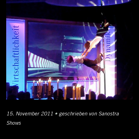
Posted
15. November 2011
12.
•
Author
geschrieben von
Sanostra
on
Shows
April
2017