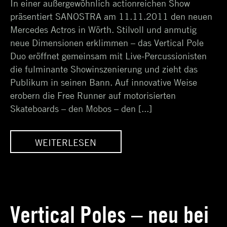
In einer außergewöhnlich actionreichen Show
präsentiert SANOSTRA am 11.11.2011 den neuen
Mercedes Actros in Wörth. Stilvoll und anmutig
neue Dimensionen erklimmen – das Vertical Pole
Duo eröffnet gemeinsam mit Live-Percussionisten
die fulminante Showinszenierung und zieht das
Publikum in seinen Bann. Auf innovative Weise
erobern die Free Runner auf motorisierten
Skateboards – den Mobos – den [...]
WEITERLESEN
NE
SPANNUNGSGELADENE
ES
SHOW ZUM MERCEDES
ACTROS LAUNCH
Vertical Poles – neu bei