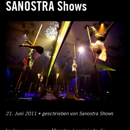
SANOSTRA Shows
Posted
21. Juni 2011
12.
•
Author
geschrieben von
Sanostra Shows
on
April