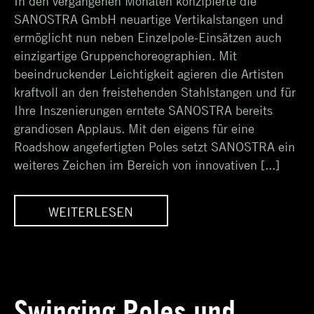
In den vergangenen Monaten konzipierte die
2017
SANOSTRA GmbH neuartige Vertikalstangen und
ermöglicht nun neben Einzelpole-Einsätzen auch
einzigartige Gruppenchoreographien. Mit
beeindruckender Leichtigkeit agieren die Artisten
kraftvoll an den freistehenden Stahlstangen und für
Ihre Inszenierungen erntete SANOSTRA bereits
grandiosen Applaus. Mit den eigens für eine
Roadshow angefertigten Poles setzt SANOSTRA ein
weiteres Zeichen im Bereich von innovativen [...]
WEITERLESEN
EU
VERTICAL POLES – NEU
WS
BEI SANOSTRA SHOWS
Swinging Poles und