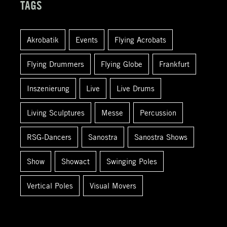
TAGS
e
n
Akrobatik
Events
Flying Acrobats
a
c
Flying Drummers
Flying Globe
Frankfurt
h
:
Inszenierung
Live
Live Drums
Living Sculptures
Messe
Percussion
RSG-Dancers
Sanostra
Sanostra Shows
Show
Showact
Swinging Poles
Vertical Poles
Visual Movers