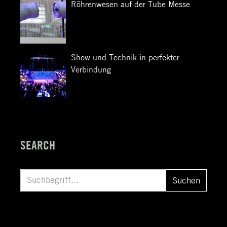
Röhrenwesen auf der Tube Messe
Show und Technik in perfekter
Verbindung
SEARCH
S
Suchen
u
c
h