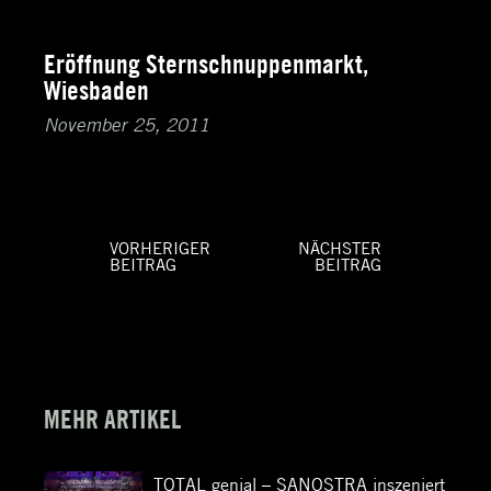
Eröffnung Sternschnuppenmarkt,
Wiesbaden
November 25, 2011
VORHERIGER
NÄCHSTER
BEITRAG
BEITRAG
Beitragsnavigation
Vorheriger
Nächster
Beitrag:
Beitrag:
MEHR ARTIKEL
TOTAL genial – SANOSTRA inszeniert