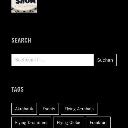
SEARCH
S
Suchen
u
c
h
TAGS
e
n
Akrobatik
Events
Flying Acrobats
a
c
Flying Drummers
Flying Globe
Frankfurt
h