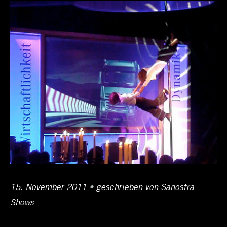
Posted
15. November 2011
12.
•
Author
geschrieben von
Sanostra
on
Shows
April
2017