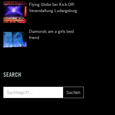
Flying Globe bei Kick-Off-
Veranstaltung Ludwigsburg
Diamonds are a girls best
friend
SEARCH
S
Suchen
u
c
h