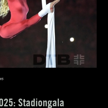
ws
025: Stadiongala