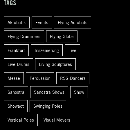
TAGS
e
n
Akrobatik
Events
Flying Acrobats
a
c
Flying Drummers
Flying Globe
h
Frankfurt
Inszenierung
Live
:
Live Drums
Living Sculptures
Messe
Percussion
RSG-Dancers
Sanostra
Sanostra Shows
Show
Showact
Swinging Poles
Vertical Poles
Visual Movers