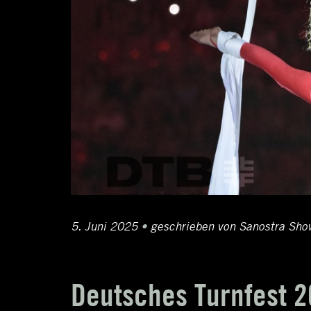
Posted
5. Juni 2025
6.
•
Author
geschrieben von
Sanostra Sho
on
Oktober
2025
Deutsches Turnfest 2