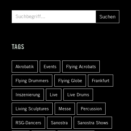
S
Suchen
u
c
h
TAGS
e
n
Akrobatik
Events
Flying Acrobats
a
c
Flying Drummers
Flying Globe
Frankfurt
h
:
Inszenierung
Live
Live Drums
Living Sculptures
Messe
Percussion
RSG-Dancers
Sanostra
Sanostra Shows