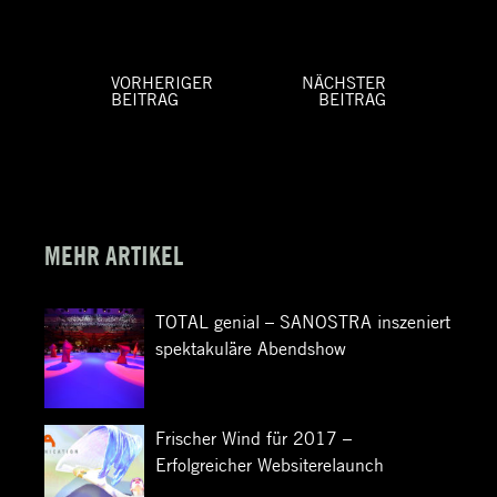
VORHERIGER
NÄCHSTER
BEITRAG
BEITRAG
Beitragsnavigation
Vorheriger
Nächster
Beitrag:
Beitrag:
MEHR ARTIKEL
TOTAL genial – SANOSTRA inszeniert
spektakuläre Abendshow
Frischer Wind für 2017 –
Erfolgreicher Websiterelaunch