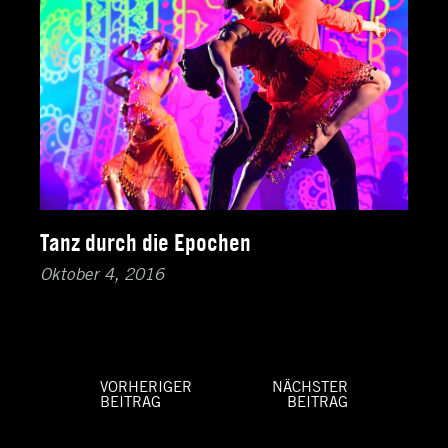
Tanz durch die Epochen
Oktober 4, 2016
VORHERIGER
NÄCHSTER
BEITRAG
BEITRAG
Beitragsnavigation
Vorheriger
Nächster
Beitrag:
Beitrag: