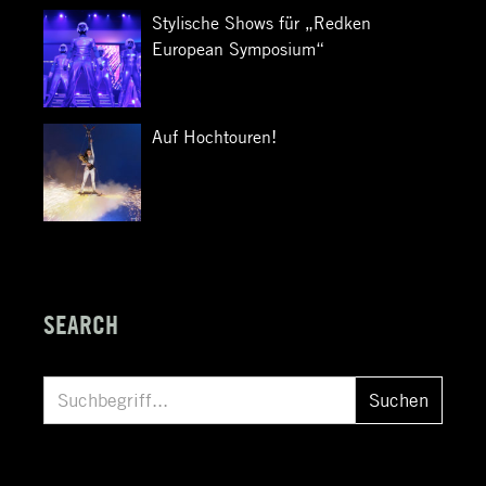
Stylische Shows für „Redken
European Symposium“
Auf Hochtouren!
SEARCH
S
Suchen
u
c