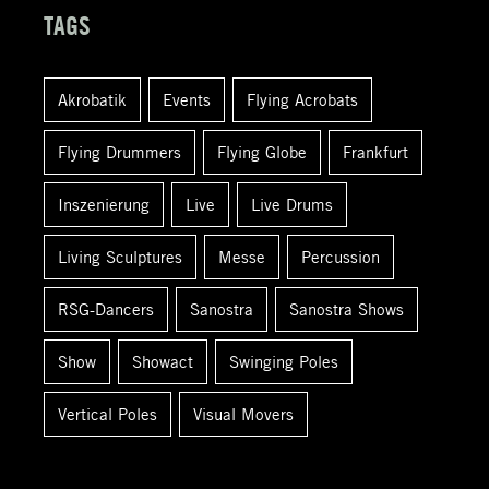
h
TAGS
e
n
Akrobatik
Events
Flying Acrobats
a
c
Flying Drummers
Flying Globe
Frankfurt
h
:
Inszenierung
Live
Live Drums
Living Sculptures
Messe
Percussion
RSG-Dancers
Sanostra
Sanostra Shows
Show
Showact
Swinging Poles
Vertical Poles
Visual Movers