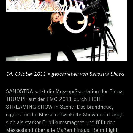
Posted
14. Oktober 2011
11.
•
Author
geschrieben von
Sanostra Shows
on
April
SANOSTRA setzt die Messepräsentation der Firma
2017
TRUMPF auf der EMO 2011 durch LIGHT
STREAMING SHOW in Szene: Das brandneue,
eigens für die Messe entwickelte Showmodul zeigt
sich als starker Publikumsmagnet und füllt den
Messestand über alle Maßen hinaus. Beim Light