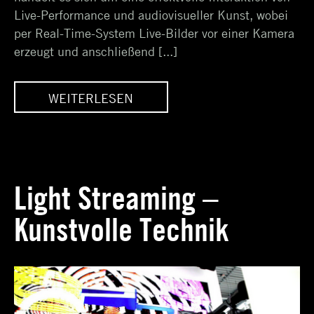
Live-Performance und audiovisueller Kunst, wobei
per Real-Time-System Live-Bilder vor einer Kamera
erzeugt und anschließend [...]
WEITERLESEN
UF
LIGHT STREAMING AUF
DER DRUPA IN
DÜSSELDORF
Light Streaming –
Kunstvolle Technik