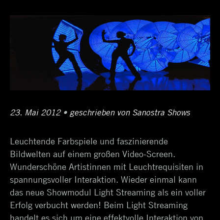
Schlagwortarchiv:
Firmenpräsentation
Posted
23. Mai 2012
18.
•
Author
geschrieben von
Sanostra Shows
on
Oktober
Leuchtende Farbspiele und faszinierende
2017
Bildwelten auf einem großen Video-Screen.
Wunderschöne Artistinnen mit Leuchtrequisiten in
spannungsvoller Interaktion. Wieder einmal kann
das neue Showmodul Light Streaming als ein voller
Erfolg verbucht werden! Beim Light Streaming
handelt es sich um eine effektvolle Interaktion von