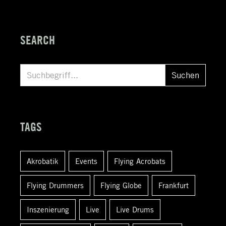
SEARCH
S
Suchen
u
c
h
TAGS
e
n
Akrobatik
Events
Flying Acrobats
a
c
Flying Drummers
Flying Globe
Frankfurt
h
:
Inszenierung
Live
Live Drums