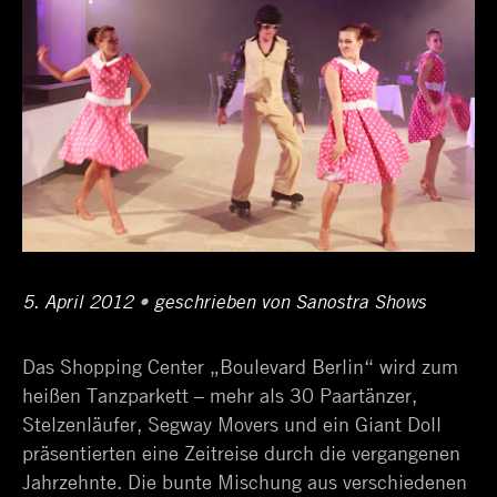
Posted
5. April 2012
12.
•
Author
geschrieben von
Sanostra Shows
on
April
Das Shopping Center „Boulevard Berlin“ wird zum
2017
heißen Tanzparkett – mehr als 30 Paartänzer,
Stelzenläufer, Segway Movers und ein Giant Doll
präsentierten eine Zeitreise durch die vergangenen
Jahrzehnte. Die bunte Mischung aus verschiedenen