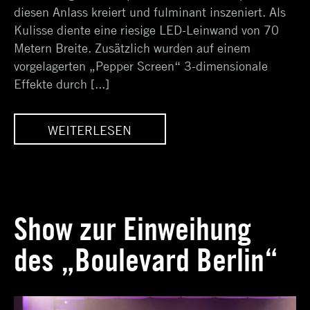
diesen Anlass kreiert und fulminant inszeniert. Als
Kulisse diente eine riesige LED-Leinwand von 70
Metern Breite. Zusätzlich wurden auf einem
vorgelagerten „Pepper Screen“ 3-dimensionale
Effekte durch [...]
WEITERLESEN
ONIE
ERÖFFNUNGSZEREMONIE
S“
DER „GLOBAL GAMES“
IN KATAR
Show zur Einweihung
des „Boulevard Berlin“