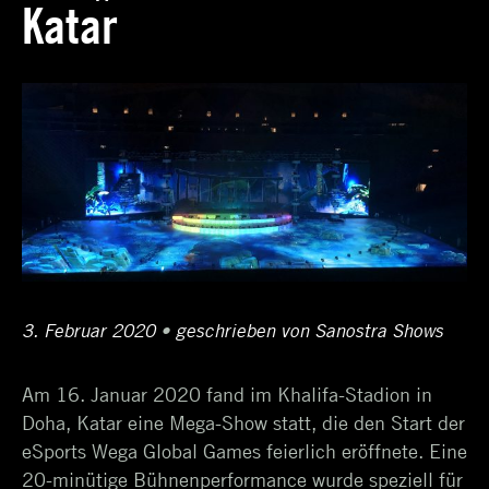
Katar
Schlagwortarchiv:
Eröffnungsshow
Posted
3. Februar 2020
4.
•
Author
geschrieben von
Sanostra Shows
on
Februar
Am 16. Januar 2020 fand im Khalifa-Stadion in
2020
Doha, Katar eine Mega-Show statt, die den Start der
eSports Wega Global Games feierlich eröffnete. Eine
20-minütige Bühnenperformance wurde speziell für