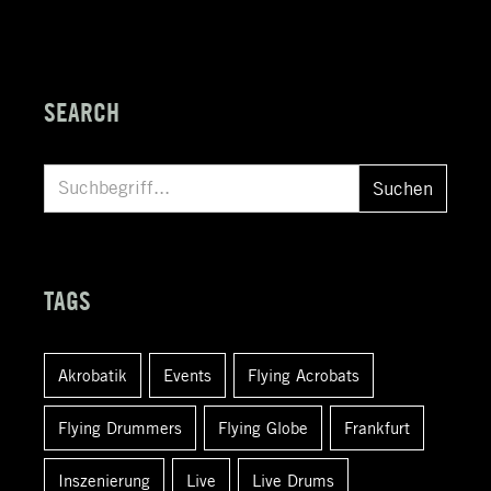
SEARCH
S
Suchen
u
c
h
TAGS
e
n
Akrobatik
Events
Flying Acrobats
a
c
Flying Drummers
Flying Globe
Frankfurt
h
:
Inszenierung
Live
Live Drums