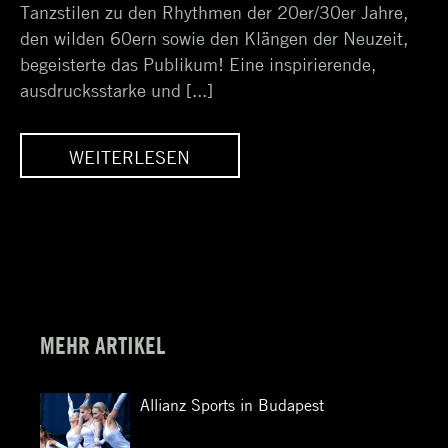
Tanzstilen zu den Rhythmen der 20er/30er Jahre,
den wilden 60ern sowie den Klängen der Neuzeit,
begeisterte das Publikum! Eine inspirierende,
ausdrucksstarke und [...]
WEITERLESEN
SHOW ZUR
EINWEIHUNG DES
N“
„BOULEVARD BERLIN“
MEHR ARTIKEL
Allianz Sports in Budapest