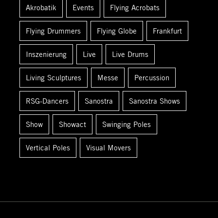
Akrobatik
Events
Flying Acrobats
a
c
Flying Drummers
Flying Globe
Frankfurt
h
:
Inszenierung
Live
Live Drums
Living Sculptures
Messe
Percussion
RSG-Dancers
Sanostra
Sanostra Shows
Show
Showact
Swinging Poles
Vertical Poles
Visual Movers