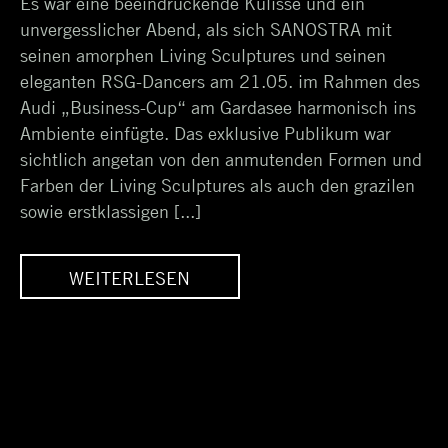
Es war eine beeindruckende Kulisse und ein
2017
unvergesslicher Abend, als sich SANOSTRA mit
seinen amorphen Living Sculptures und seinen
eleganten RSG-Dancers am 21.05. im Rahmen des
Audi „Business-Cup“ am Gardasee harmonisch ins
Ambiente einfügte. Das exklusive Publikum war
sichtlich angetan von den anmutenden Formen und
Farben der Living Sculptures als auch den grazilen
sowie erstklassigen [...]
WEITERLESEN
S
SANOSTRA-DANCERS
E
FÜR AUDI INCENTIVE
AM GARDASEE