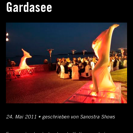
Gardasee
Schlagwortarchiv:
Business-
Cup
Posted
24. Mai 2011
12.
•
Author
geschrieben von
Sanostra Shows
on
April