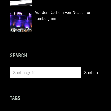
Auf den Dächern von Neapel für
Lamborghini
SEARCH
S
Suchen
u
c
h
TAGS
e
n