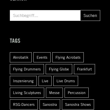
S
Suchen
u
c
h
TAGS
e
n
Akrobatik
Events
Flying Acrobats
a
c
Flying Drummers
Flying Globe
Frankfurt
h
:
Inszenierung
Live
Live Drums
Living Sculptures
Messe
Percussion
RSG-Dancers
Sanostra
Sanostra Shows