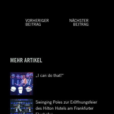
VORHERIGER
NÄCHSTER
BEITRAG
BEITRAG
Beitragsnavigation
Vorheriger
Nächster
Beitrag:
Beitrag:
MEHR ARTIKEL
„I can do that!“
Swinging Poles zur Eröffnungsfeier
des Hilton Hotels am Frankfurter