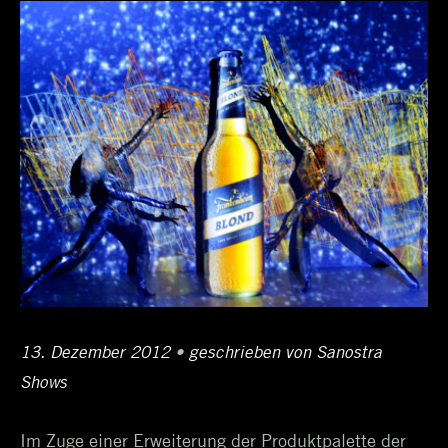
Posted
13. Dezember 2012
12.
•
Author
geschrieben von
Sanostra
on
Shows
April
2017
Im Zuge einer Erweiterung der Produktpalette der