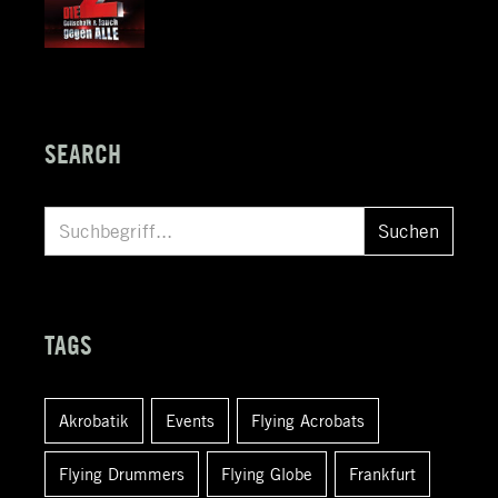
SEARCH
S
Suchen
u
c
h
TAGS
e
n
Akrobatik
Events
Flying Acrobats
a
c
Flying Drummers
Flying Globe
Frankfurt
h