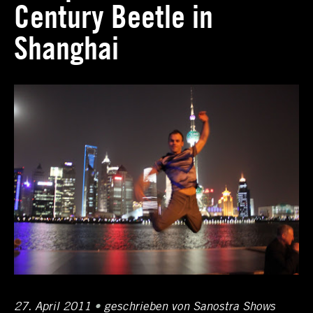
Century Beetle in
Schlagwortarchiv:
Shanghai
Beetle
Posted
27. April 2011
12.
•
Author
geschrieben von
Sanostra Shows