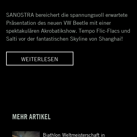
on
April
SANOSTRA bereichert die spannungsvoll erwartete
2017
Präsentation des neuen VW Beetle mit einer
spektakulären Akrobatikshow. Tempo Flic-Flacs und
Salti vor der fantastischen Skyline von Shanghai!
WEITERLESEN
UR
POWER ACROBATS ZUR
S
WELTPREMIERE DES
LE
21ST CENTURY BEETLE
IN SHANGHAI
MEHR ARTIKEL
Biathlon Weltmeisterschaft in