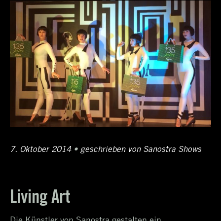
Posted
7. Oktober 2014
11.
•
Author
geschrieben von
Sanostra Shows
on
April
2017
Living Art
Die Künstler von Sanostra gestalten ein