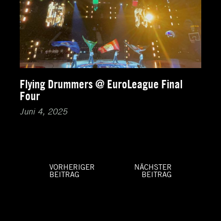
Flying Drummers @ EuroLeague Final
Four
Juni 4, 2025
VORHERIGER
NÄCHSTER
BEITRAG
BEITRAG
Beitragsnavigation
Vorheriger
Nächster
Beitrag:
Beitrag: