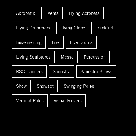
n
Akrobatik
Events
Flying Acrobats
a
c
Flying Drummers
Flying Globe
Frankfurt
h
:
Inszenierung
Live
Live Drums
Living Sculptures
Messe
Percussion
RSG-Dancers
Sanostra
Sanostra Shows
Show
Showact
Swinging Poles
Vertical Poles
Visual Movers