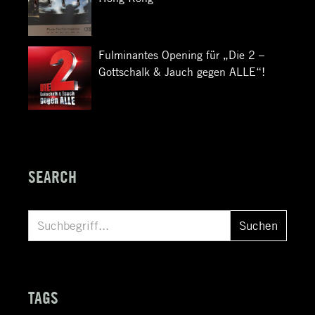
Fulminantes Opening für „Die 2 –
Gottschalk & Jauch gegen ALLE“!
SEARCH
S
Suchen
u
c
h
TAGS
e