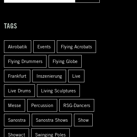
u
c
h
TAGS
e
n
Akrobatik
Events
Flying Acrobats
a
c
Flying Drummers
Flying Globe
h
Frankfurt
Inszenierung
Live
:
Live Drums
Living Sculptures
Messe
Percussion
RSG-Dancers
Sanostra
Sanostra Shows
Show
Showact
Swinging Poles