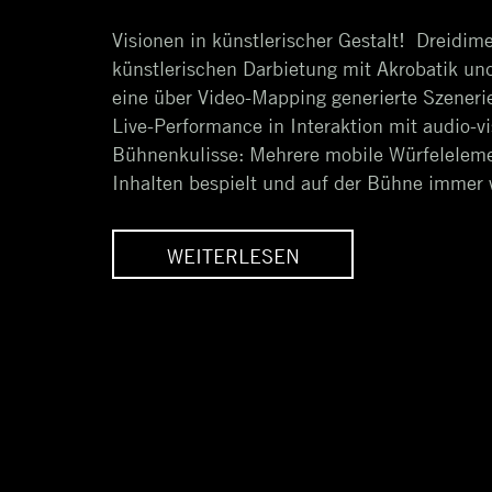
on
Dezember
Visionen in künstlerischer Gestalt! Dreidim
2018
künstlerischen Darbietung mit Akrobatik un
eine über Video-Mapping generierte Szeneri
Live-Performance in Interaktion mit audio-v
Bühnenkulisse: Mehrere mobile Würfeleleme
Inhalten bespielt und auf der Bühne immer wi
LESEN
WEITERLESEN
 MOVERS ||
++ VISUAL MOVERS ||
ISCHE BÜHNENSHOW
FUTURISTISCHE BÜHNENSHOW