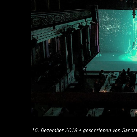
Posted
16. Dezember 2018
17.
•
Author
geschrieben von
Sanos