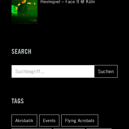
Heimspiel – Face It @ Köln
SEARCH
S
Suchen
u
c
h
TAGS
e
n
Akrobatik
Events
Flying Acrobats
a