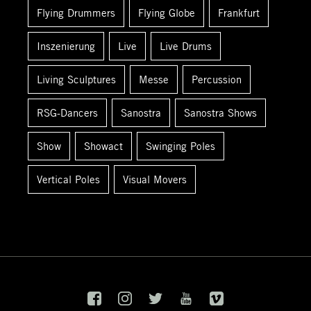
c
Flying Drummers
Flying Globe
Frankfurt
h
:
Inszenierung
Live
Live Drums
Living Sculptures
Messe
Percussion
RSG-Dancers
Sanostra
Sanostra Shows
Show
Showact
Swinging Poles
Vertical Poles
Visual Movers