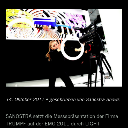
Schlagwortarchiv:
EMO
Messe
Posted
14. Oktober 2011
11.
•
Author
geschrieben von
Sanostra Shows
on
April
SANOSTRA setzt die Messepräsentation der Firma
2017
TRUMPF auf der EMO 2011 durch LIGHT