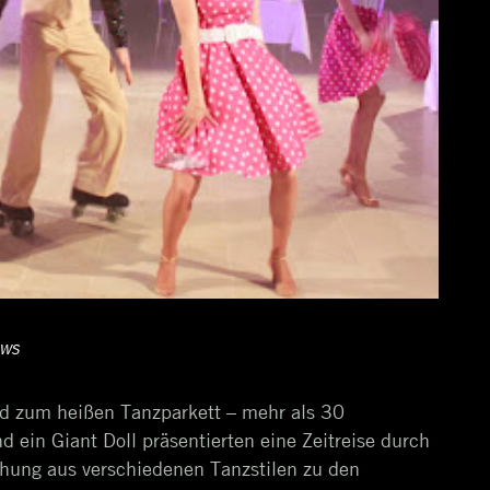
ows
rd zum heißen Tanzparkett – mehr als 30
 ein Giant Doll präsentierten eine Zeitreise durch
hung aus verschiedenen Tanzstilen zu den