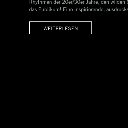
Rhythmen der 20er/30er Jahre, den wilden 6
das Publikum! Eine inspirierende, ausdruckss
LESEN
WEITERLESEN
 ZUR
SHOW ZUR
UNG DES
EINWEIHUNG DES
D BERLIN“
„BOULEVARD BERLIN“