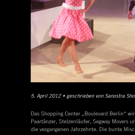
Posted
5. April 2012
12.
•
Author
geschrieben von
Sanostra Sh
on
April
Das Shopping Center „Boulevard Berlin“ wi
2017
Paartänzer, Stelzenläufer, Segway Movers und
die vergangenen Jahrzehnte. Die bunte Misc