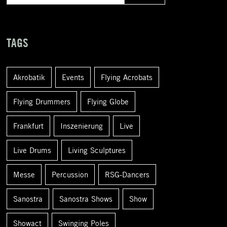
u
c
h
TAGS
e
n
Akrobatik
Events
Flying Acrobats
a
c
Flying Drummers
Flying Globe
h
Frankfurt
Inszenierung
Live
:
Live Drums
Living Sculptures
Messe
Percussion
RSG-Dancers
Sanostra
Sanostra Shows
Show
Showact
Swinging Poles