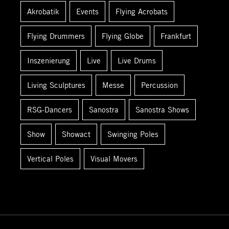
Akrobatik
Events
Flying Acrobats
a
c
Flying Drummers
Flying Globe
Frankfurt
h
:
Inszenierung
Live
Live Drums
Living Sculptures
Messe
Percussion
RSG-Dancers
Sanostra
Sanostra Shows
Show
Showact
Swinging Poles
Vertical Poles
Visual Movers