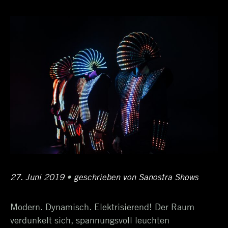
Schlagwortarchiv:
LED-
Artists
Posted
27. Juni 2019
1.
•
Author
geschrieben von
Sanostra Shows
on
Juli
Modern. Dynamisch. Elektrisierend! Der Raum
2019
verdunkelt sich, spannungsvoll leuchten