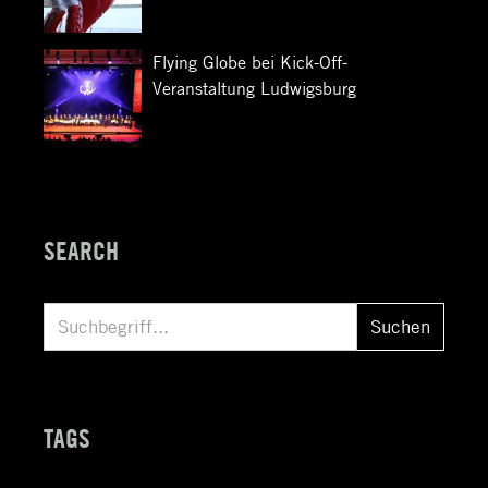
Flying Globe bei Kick-Off-
Veranstaltung Ludwigsburg
SEARCH
S
Suchen
u
c
h
TAGS
e
n