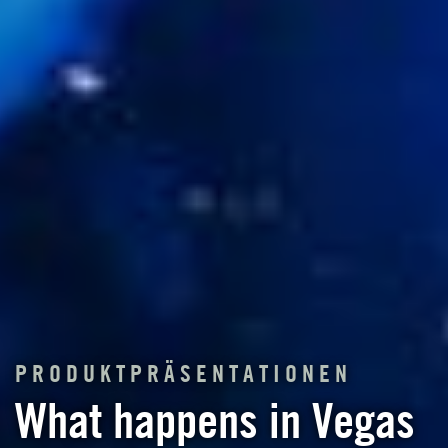
PRODUKTPRÄSENTATIONEN
What happens in Vegas