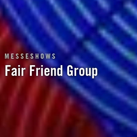
MESSESHOWS
Fair Friend Group