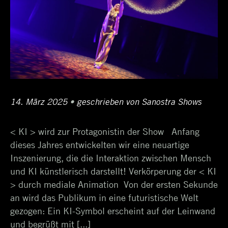
Posted
14. März 2025
17.
•
Author
geschrieben von
Sanostra Shows
on
April
< KI > wird zur Protagonistin der Show Anfang
2025
dieses Jahres entwickelten wir eine neuartige
Inszenierung, die die Interaktion zwischen Mensch
und KI künstlerisch darstellt! Verkörperung der < KI
> durch mediale Animation Von der ersten Sekunde
an wird das Publikum in eine futuristische Welt
gezogen: Ein KI-Symbol erscheint auf der Leinwand
und begrüßt mit [...]