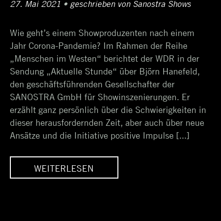
Posted
27. Mai 2021
4.
•
Author
geschrieben von
Sanostra Shows
on
Juni
Wie geht’s einem Showproduzenten nach einem
2021
Jahr Corona-Pandemie? Im Rahmen der Reihe
„Menschen im Westen“ berichtet der WDR in der
Sendung „Aktuelle Stunde“ über Björn Hanefeld,
den geschäftsführenden Gesellschafter der
SANOSTRA GmbH für Showinszenierungen. Er
erzählt ganz persönlich über die Schwierigkeiten in
dieser herausfordernden Zeit, aber auch über neue
Ansätze und die Initiative positive Impulse [...]
WEITERLESEN
EN
MENSCHEN IM WESTEN
ER
– WDR BEITRAG ÜBER
BJÖRN HANEFELD