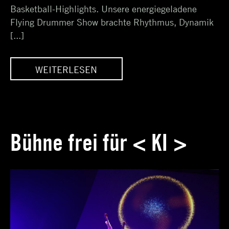
Basketball-Highlights. Unsere energiegeladene
Flying Drummer Show brachte Rhythmus, Dynamik
[...]
WEITERLESEN
 @
FLYING DRUMMERS @
L
EUROLEAGUE FINAL
FOUR
Bühne frei für < KI >