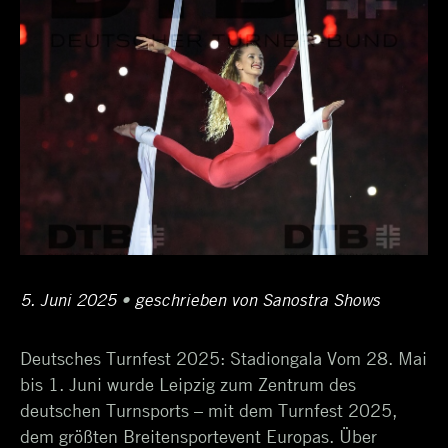
Posted
5. Juni 2025
6.
•
Author
geschrieben von
Sanostra Shows
on
Oktober
Deutsches Turnfest 2025: Stadiongala Vom 28. Mai
2025
bis 1. Juni wurde Leipzig zum Zentrum des
deutschen Turnsports – mit dem Turnfest 2025,
dem größten Breitensportevent Europas. Über