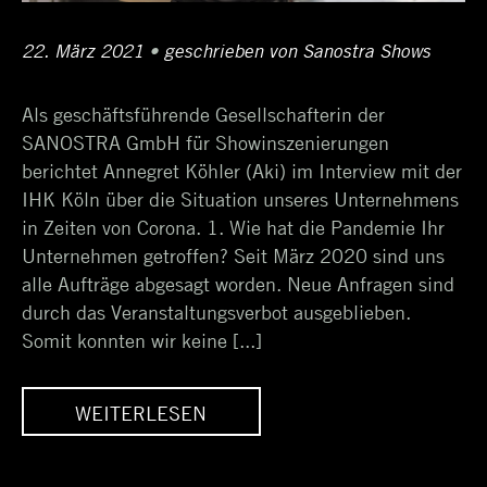
Posted
22. März 2021
8.
•
Author
geschrieben von
Sanostra Shows
on
April
Als geschäftsführende Gesellschafterin der
2021
SANOSTRA GmbH für Showinszenierungen
berichtet Annegret Köhler (Aki) im Interview mit der
IHK Köln über die Situation unseres Unternehmens
in Zeiten von Corona. 1. Wie hat die Pandemie Ihr
Unternehmen getroffen? Seit März 2020 sind uns
alle Aufträge abgesagt worden. Neue Anfragen sind
durch das Veranstaltungsverbot ausgeblieben.
Somit konnten wir keine [...]
WEITERLESEN
IM
ANNEGRET KÖHLER IM