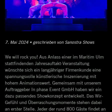
Posted
7. Mai 2024
15.
•
Author
geschrieben von
Sanostra Shows
on
Mai
We will rock you! Aus Anlass einer im Maritim Ulm
2024
stattfindenden Jahresauftakt-Veranstaltung
wünschte sich ein langjähriger Firmenkunde eine
spannungsvolle künstlerische Inszenierung mit
hohem Animationswert. Gemeinsam mit unserem
Auftraggeber In phase Event GmbH haben wir ein
dazu passendes Showkonzept entwickelt. Das Wir-
Gefühl und Überraschungsmomente stehen dabei
an erster Stelle. Jeder der rund 800 Gäste findet an