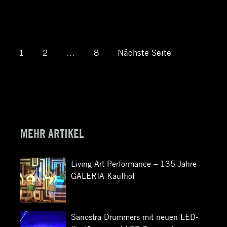
INTERVIEW ZU
PANDEMIE-
AUSWIRKUNGEN
Seite
1
Seite
2
…
Seite
8
Nächste Seite
Beitragsnavigation
MEHR ARTIKEL
Living Art Performance – 135 Jahre
GALERIA Kaufhof
Sanostra Drummers mit neuen LED-