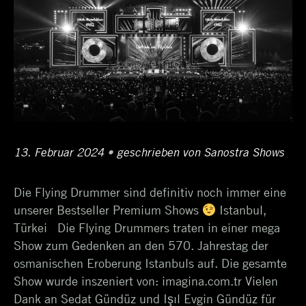
Posted
13. Februar 2024
14.
•
Author
geschrieben von
Sanostra Shows
on
Februar
Die Flying Drummer sind definitiv noch immer eine
2024
unserer Bestseller Premium Shows
Istanbul,
Türkei Die Flying Drummers traten in einer mega
Show zum Gedenken an den 570. Jahrestag der
osmanischen Eroberung Istanbuls auf. Die gesamte
Show wurde inszeniert von: imagina.com.tr Vielen
Dank an Sedat Gündüz und Işıl Evgin Gündüz für