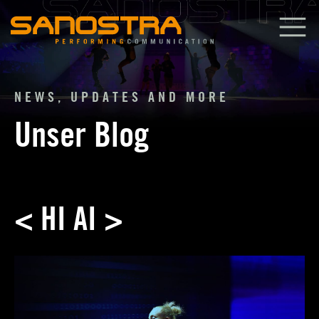
Zum
Inhalt
springen
NEWS, UPDATES AND MORE
Unser Blog
< HI AI >