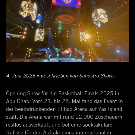
Posted
4. Juni 2025
4.
•
Author
geschrieben von
Sanostra Shows
on
Juni
Opening Show für die Basketball Finals 2025 in
2025
Abu Dhabi Vom 23. bis 25. Mai fand das Event in
der beeindruckenden Etihad Arena auf Yas Island
statt. Die Arena war mit rund 12.000 Zuschauern
restlos ausverkauft und bot eine spektakuläre
Kulisse für den Auftakt eines internationalen