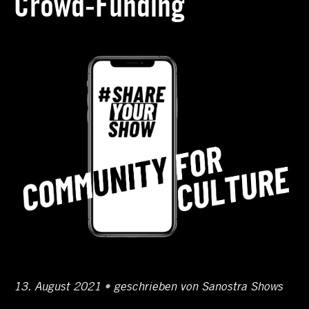
Crowd-Funding
Posted
13. August 2021
20.
•
Author
geschrieben von
Sanostra Shows
on
Februar