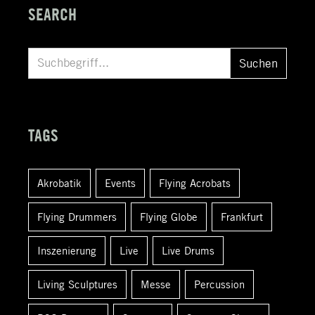
SEARCH
S
Suchen
u
c
h
TAGS
e
n
Akrobatik
Events
Flying Acrobats
a
c
Flying Drummers
Flying Globe
Frankfurt
h
:
Inszenierung
Live
Live Drums
Living Sculptures
Messe
Percussion