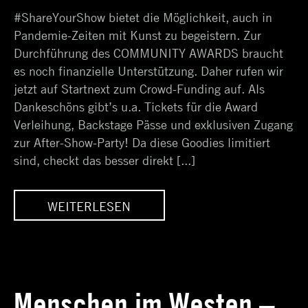
#ShareYourShow bietet die Möglichkeit, auch in
2023
Pandemie-Zeiten mit Kunst zu begeistern. Zur
Durchführung des COMMUNITY AWARDS braucht
es noch finanzielle Unterstützung. Daher rufen wir
jetzt auf Startnext zum Crowd-Funding auf. Als
Dankeschöns gibt’s u.a. Tickets für die Award
Verleihung, Backstage Pässe und exklusiven Zugang
zur After-Show-Party! Da diese Goodies limitiert
sind, checkt das besser direkt [...]
WEITERLESEN
|
#SHAREYOURSHOW |
CROWD-FUNDING
Menschen im Westen –