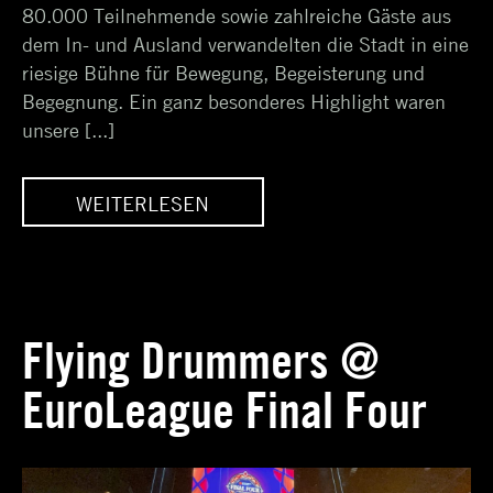
80.000 Teilnehmende sowie zahlreiche Gäste aus
dem In- und Ausland verwandelten die Stadt in eine
riesige Bühne für Bewegung, Begeisterung und
Begegnung. Ein ganz besonderes Highlight waren
unsere [...]
WEITERLESEN
-
SPEKTAKULÄRE 3D-
RB
FLUGSHOW IN DER RB
ARENA LEIPZIG
Flying Drummers @
EuroLeague Final Four