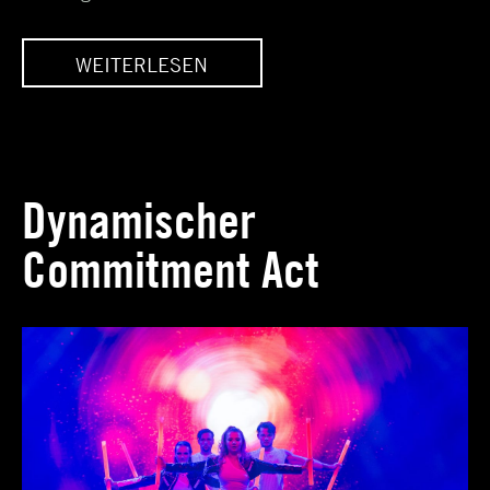
WEITERLESEN
KI
BÜHNE FREI FÜR < KI
>
Dynamischer
Commitment Act