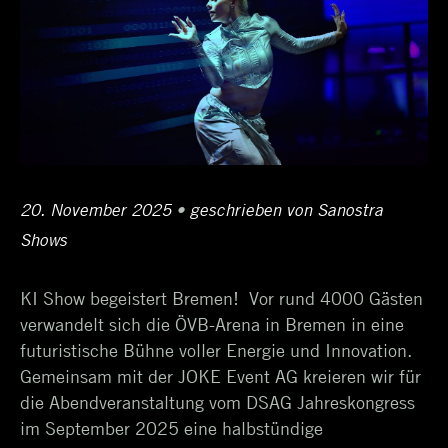
Posted
20. November 2025
21.
•
Author
geschrieben von
Sanostra
on
Shows
November
2025
KI Show begeistert Bremen! Vor rund 4000 Gästen
verwandelt sich die ÖVB-Arena in Bremen in eine
futuristische Bühne voller Energie und Innovation.
Gemeinsam mit der JOKE Event AG kreieren wir für
die Abendveranstaltung vom DSAG Jahreskongress
im September 2025 eine halbstündige