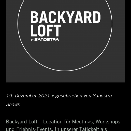
Posted
19. Dezember 2021
20.
•
Author
geschrieben von
Sanostra
on
Shows
Februar
2023
Backyard Loft – Location für Meetings, Workshops
und Erlebnis-Events. In unserer Tätigkeit als